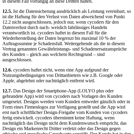
in diesem Fall vorrangig an diese Dritten halten.
12.5.
Ist die Datensicherung ausdrücklich als Leistung vereinbart, so
ist die Haftung für den Verlust von Daten abweichend von Punkt
12.2 nicht ausgeschlossen, jedoch nur, wenn cycoders für den
Datenverlust durch nach- weislich fahrlässiges Handeln
verantwortlich ist. cycoders haftet in diesem Fall für die
Wiederherstellung der Daten begrenzt bis maximal 10 % der
Auftragssumme je Schadensfall. Weitergehende als die in diesem
Vertrag genannten Gewährleistungs- und Schadenersatzansprüche
des Kunden – gleich aus welchem Rechtsgrund – sind
ausgeschlossen.
12.6.
cycoders haftet nicht, wenn eine App aufgrund der
Nutzungsbedingungen von Drittanbietern wie z.B. Google oder
Apple, abgelehnt oder nachträglich entfernt wird.
12.7.
Das Design der Smartphone-App (LOLYO plus oder
gebrandete App) wird von cycoders nach Vorlagen des Kunden
umgesetzt. Designs werden vom Kunden entweder gänzlich oder in
Form eines Firmenlogos zur Verfügung gestellt und die App wird
erst nach schriftlicher Design-Freigabe vom Kunden von cycoders
fertig entwickelt. cycoders übernimmt keine Haftung, wenn
nachträglich das Design nicht dem Kundenwunsch entspricht, das
Design ein Markenrecht Dritter verletzt oder das Design gegen
ethische und moralische Grundwerte verstößt. Der Kunde hat in den