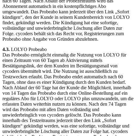
nach 60 Tagen. Nach Ablauf der Probezeitraums wird das
Abonnement automatisch in ein kostenpflichtiges Abo
umgewandelt. Das Probeabo kann jederzeit über den Link „Sofort
kündigen“, den der Kunde in seinem Kundenbereich von LOLYO
findet, gekündigt werden. Die Kündigung hat eine sofortige,
vollständige und unwiederbringliche Löschung aller Daten zur
Folge. cycoders behält sich das Recht vor, Registrierungen zum
Probeabo ohne Angabe von Gründen abzulehnen.
4.3.
LOLYO Probeabo
Das Probeabo ermöglicht einmalig die Nutzung von LOLYO für
einen Zeitraum von 60 Tagen ab Aktivierung mittels
Bestätigungslink, der dem Kunden im Bestätigungsmail von
cycoders übermittelt wird. Die Nutzung ist ausschließlich zu
Testzwecken erlaubt. Das Probeabo endet automatisch nach 60
Tagen, ohne dass es einer Kündigung durch den Kunden bedarf.
Nach Ablauf der 60 Tage hat der Kunde die Möglichkeit, innerhalb
von 14 Tagen das Probeabo durch eine Online-Bestellung auf ein
reguläres Abo für LOLYO oder LOLYO plus umzuwandeln, um die
erfassten Daten weiterhin nutzen zu können. Nach den 74 Tagen
wird das Probeabo mit allen Daten vollständig und
unwiederbringlich von cycoders gelöscht. Das Probeabo kann
innerhalb des Testzeitraums jederzeit über den Link „Sofort
kündigen“ gekündigt werden, was eine sofortige, vollständige und
unwiederbringliche Löschung aller Daten zur Folge hat. cycoders