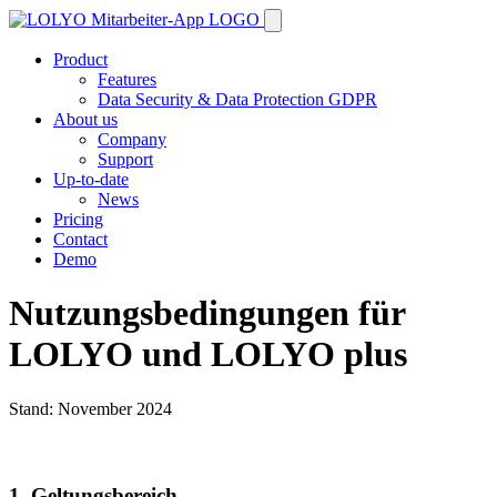
Product
Features
Data Security & Data Protection GDPR
About us
Company
Support
Up-to-date
News
Pricing
Contact
Demo
Nutzungsbedingungen für
LOLYO und LOLYO plus
Stand: November 2024
1. Geltungsbereich