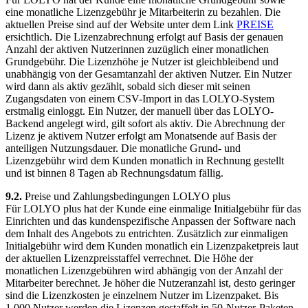
eine monatliche Lizenzgebühr je Mitarbeiterin zu bezahlen. Die
aktuellen Preise sind auf der Website unter dem Link
PREISE
ersichtlich. Die Lizenzabrechnung erfolgt auf Basis der genauen
Anzahl der aktiven Nutzerinnen zuzüglich einer monatlichen
Grundgebühr. Die Lizenzhöhe je Nutzer ist gleichbleibend und
unabhängig von der Gesamtanzahl der aktiven Nutzer. Ein Nutzer
wird dann als aktiv gezählt, sobald sich dieser mit seinen
Zugangsdaten von einem CSV-Import in das LOLYO-System
erstmalig einloggt. Ein Nutzer, der manuell über das LOLYO-
Backend angelegt wird, gilt sofort als aktiv. Die Abrechnung der
Lizenz je aktivem Nutzer erfolgt am Monatsende auf Basis der
anteiligen Nutzungsdauer. Die monatliche Grund- und
Lizenzgebühr wird dem Kunden monatlich in Rechnung gestellt
und ist binnen 8 Tagen ab Rechnungsdatum fällig.
9.2.
Preise und Zahlungsbedingungen LOLYO plus
Für LOLYO plus hat der Kunde eine einmalige Initialgebühr für das
Einrichten und das kundenspezifische Anpassen der Software nach
dem Inhalt des Angebots zu entrichten. Zusätzlich zur einmaligen
Initialgebühr wird dem Kunden monatlich ein Lizenzpaketpreis laut
der aktuellen Lizenzpreisstaffel verrechnet. Die Höhe der
monatlichen Lizenzgebühren wird abhängig von der Anzahl der
Mitarbeiter berechnet. Je höher die Nutzeranzahl ist, desto geringer
sind die Lizenzkosten je einzelnem Nutzer im Lizenzpaket. Bis
1.000 Nutzer werden die Lizenzen gestaffelt in 50-Nutzer-Paketen