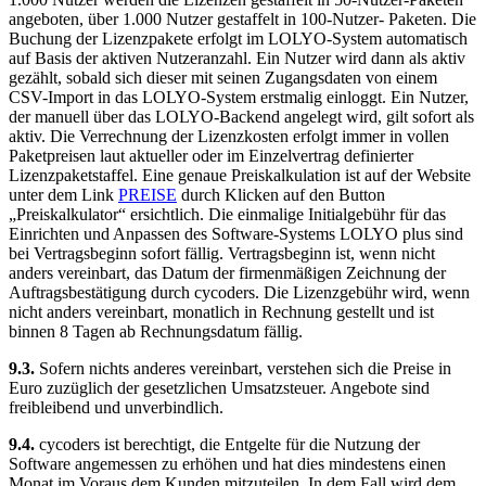
angeboten, über 1.000 Nutzer gestaffelt in 100-Nutzer- Paketen. Die
Buchung der Lizenzpakete erfolgt im LOLYO-System automatisch
auf Basis der aktiven Nutzeranzahl. Ein Nutzer wird dann als aktiv
gezählt, sobald sich dieser mit seinen Zugangsdaten von einem
CSV-Import in das LOLYO-System erstmalig einloggt. Ein Nutzer,
der manuell über das LOLYO-Backend angelegt wird, gilt sofort als
aktiv. Die Verrechnung der Lizenzkosten erfolgt immer in vollen
Paketpreisen laut aktueller oder im Einzelvertrag definierter
Lizenzpaketstaffel. Eine genaue Preiskalkulation ist auf der Website
unter dem Link
PREISE
durch Klicken auf den Button
„Preiskalkulator“ ersichtlich. Die einmalige Initialgebühr für das
Einrichten und Anpassen des Software-Systems LOLYO plus sind
bei Vertragsbeginn sofort fällig. Vertragsbeginn ist, wenn nicht
anders vereinbart, das Datum der firmenmäßigen Zeichnung der
Auftragsbestätigung durch cycoders. Die Lizenzgebühr wird, wenn
nicht anders vereinbart, monatlich in Rechnung gestellt und ist
binnen 8 Tagen ab Rechnungsdatum fällig.
9.3.
Sofern nichts anderes vereinbart, verstehen sich die Preise in
Euro zuzüglich der gesetzlichen Umsatzsteuer. Angebote sind
freibleibend und unverbindlich.
9.4.
cycoders ist berechtigt, die Entgelte für die Nutzung der
Software angemessen zu erhöhen und hat dies mindestens einen
Monat im Voraus dem Kunden mitzuteilen. In dem Fall wird dem